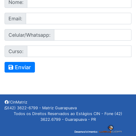
Nome:
Email:
Celular/Whatsapp:
Curso:
Enviar
/CinMatriz
(42) 3622-6799 - Matriz Guarapuava
Todos os Direitos Reservados ao Estágios CIN - Fone (42)
3622.6799 - Guarapuava - PR