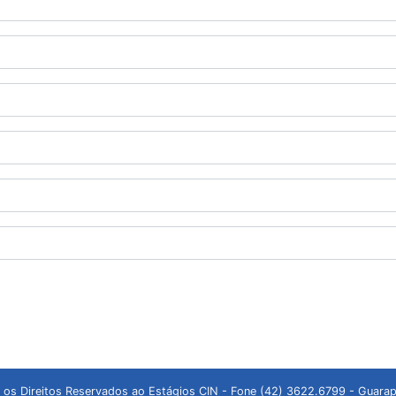
 os Direitos Reservados ao Estágios CIN - Fone (42) 3622.6799 - Guarap