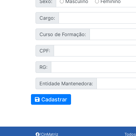
Masculino
Feminino
Sexo:
Cargo:
Curso de Formação:
CPF:
RG:
Entidade Mantenedora:
Cadastrar
/CinMatriz
Todos