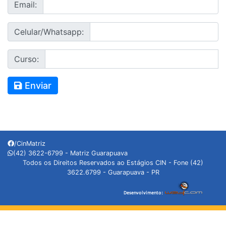
Email:
Celular/Whatsapp:
Curso:
Enviar
/CinMatriz
(42) 3622-6799 - Matriz Guarapuava
Todos os Direitos Reservados ao Estágios CIN - Fone (42)
3622.6799 - Guarapuava - PR